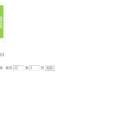
台
]
录
每页
第
页