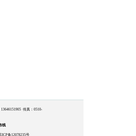
46151905 传真：0510-
布线
苏ICP备12078235号