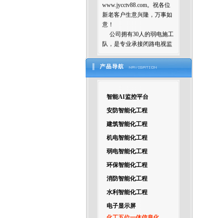
新老客户生意兴隆，万事如
意！
公司拥有30人的弱电施工
队，是专业承接闭路电视监
控系统，智能楼宇控制系
统，远程监控系统，防盗报
警系统，门禁考勤系统，网
络通讯系统和综合布线工程
等弱电项目的技术咨询、工
智能AI监控平台
程规划及设计、工程安装调
试、系统维护等业务的科技
安防智能化工程
企业。专业为各地弱电公
建筑智能化工程
司、智能化公司设计方案、
出图纸等服务！
机电智能化工程
弱电智能化工程
环保智能化工程
消防智能化工程
水利智能化工程
电子显示屏
化工五位一体信息化